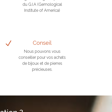
du G.I.A (Gemological
Institute of America)
N
Conseil
Nous pouvons vous
conseiller pour vos achats
de bijoux et de pierres
précieuses.