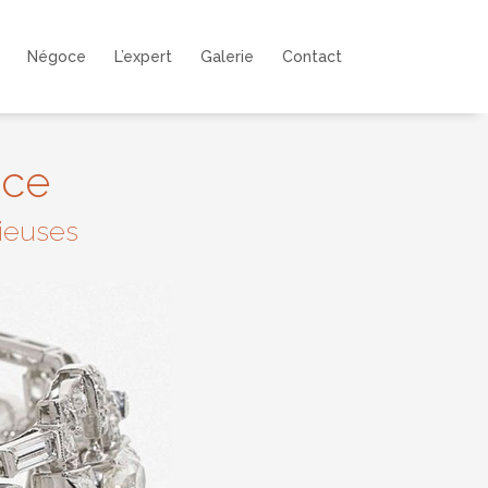
Négoce
L’expert
Galerie
Contact
oce
cieuses