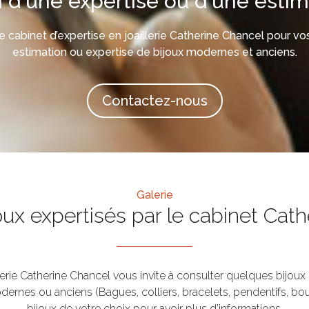
 d'une expertise ou d'une estim
e cabinet d’expertise en joaillerie Catherine Chancel pour vo
estimation ou expertise de bijoux modernes et anciens.
Contactez-nous
Galerie
ux expertisés par le cabinet Cat
llerie Catherine Chancel vous invite à consulter quelques bijoux
ernes ou anciens (Bagues, colliers, bracelets, pendentifs, boucle
bijoux de votre choix pour avoir plus d’informations.