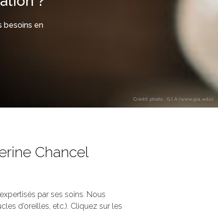
ation ?
s besoins en
Crédit photo : G.I.A (www.gia.edu)
herine Chancel
 expertisés par ses soins. Nous
s d’oreilles, etc.). Cliquez sur les