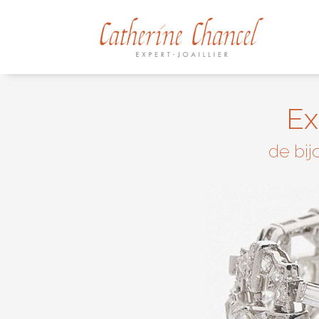
Ex
de bij