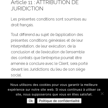
Article 11 : ATTRIBUTION DE
JURIDICTION
Les présentes conditions sont soumises au
droit français.
Tout différend au sujet de l’application des
présentes conditions générales et de leur
interprétation, de leur exécution, de la
conclusion et de l’exécution de l’ensemble
des contrats que l’entreprise pourrait être
amenée à conclure avec le Client, sera porté
devant les Juridictions du lieu de son siège
social.
Nous utilisons des cookies pour vous garantir la meilleure
expérience sur notre site web. Si vous continuez à utiliser ce
site, nous supposerons que vous en êtes satisfait.
Instagram
Ok
Politique de confidentialité