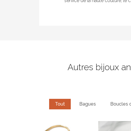
service de la haute couture, le c
Autres bijoux a
Tout
Bagues
Boucles d