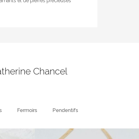
 diamants et de pierres précieuses
atherine Chancel
s
Fermoirs
Pendentifs