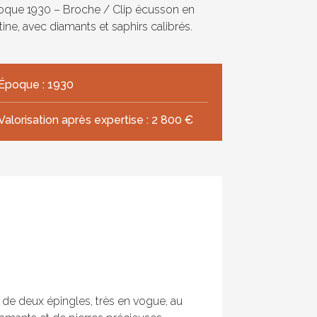
oque 1930 – Broche / Clip écusson en
tine, avec diamants et saphirs calibrés.
Époque : 1930
Valorisation après expertise : 2 800 €
 de deux épingles, très en vogue, au