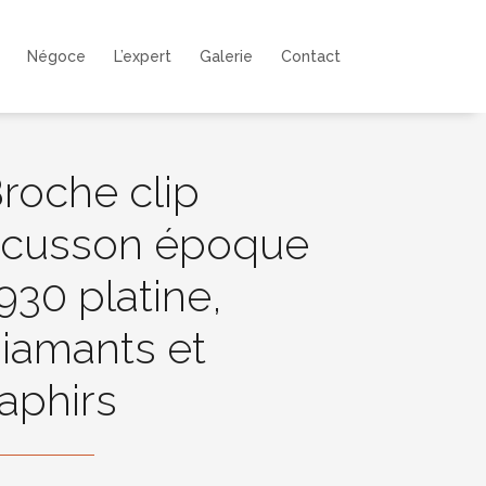
Négoce
L’expert
Galerie
Contact
roche clip
cusson époque
930 platine,
iamants et
aphirs