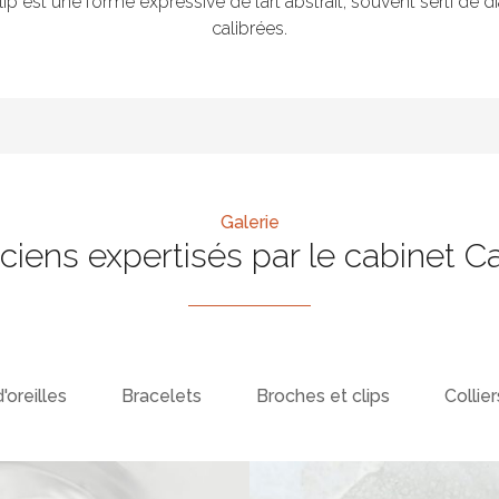
lip est une forme expressive de l’art abstrait, souvent serti de
calibrées.
Galerie
nciens expertisés par le cabinet C
'oreilles
Bracelets
Broches et clips
Collier