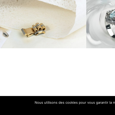
Nous utilisons des cookies pour vous garantir la m
Instagram