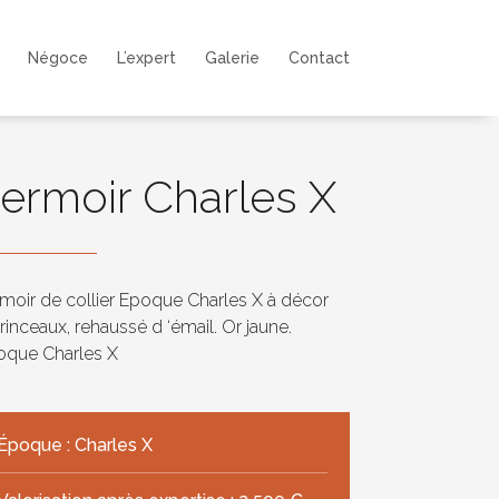
Négoce
L’expert
Galerie
Contact
ermoir Charles X
moir de collier Epoque Charles X à décor
rinceaux, rehaussé d ‘émail. Or jaune.
oque Charles X
Époque : Charles X