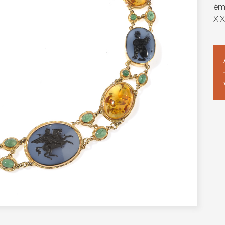
éme
XIX